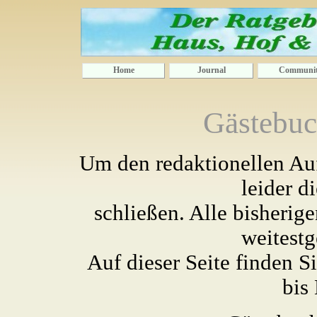
Home
Journal
Communi
Gästebuc
Um den redaktionellen Au
leider d
schließen. Alle bisherig
weitestg
Auf dieser Seite finden S
bis