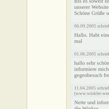
Bis es soweit i
unserer Website
Schöne Grüße u
06.09.2005 schrie
Hallo. Habt ein
mal
01.06.2005 schrie
hallo sehr schön
informiere mich
gegenbesuch fr
11.04.2005 schri
(www.winkler-wer
Nette und infor
die Winkys.