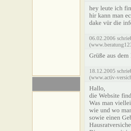
hey leute ich fi
hir kann man ec
dake vür die in
06.02.2006 schr
(www.beratung123
Grüße aus dem 
18.12.2005 schri
(www.activ-versic
Hallo,
die Website find
Was man viellei
wie und wo man
sowie einen Ge
Hausratversiche