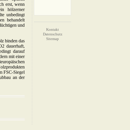
ch erst, wenn
n hölzerner
lte unbedingt
zen behandelt
flüchtigen und
Kontakt
Datenschutz
Sitemap
lz binden das
2 dauerhaft,
edingt darauf
dern mit einer
leuropäischen
Holzprodukten
nem FSC-Siegel
aubbau an der