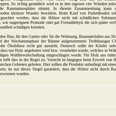
eppen. So richtig gemütlich wird es in den eigenen vier Wänden jedo
die Raumatmosphäre stimmt. In diesem Zusammenhang kann ei
tboden kleinere Wunder bewirken. Beim Kauf von Parkettboden sol
 geachtet werden, dass die Hölzer nicht mit schädlichen Substan
 wie ungeeignete Pestizide oder gar Formaldehyd, die sich später ver
undheit schädigen könnten.
den Bau, für den Garten oder für die Wohnung, Baumaterialien aus Ho
d der Wachstumsphase der Bäume aufgenommene Treibhausgas CO
die Ökobilanz recht gut aussieht. Dennoch sollte der Käufer unb
 dass nur Holz angeboten wird bzw. verarbeitet wurde, welches in Wäl
ltigen Waldbewirtschaftung eingeschlagen wurde. Für Holz aus mitte
 trifft dies in der Regel zu. Vorsicht ist hingegen beim Erwerb von 
pischen Gebieten geboten. Hier sollten die Produkte unbedingt mit ei
ein, da nur dieses Siegel garantiert, dass die Hölzer nicht durch R
gewonnen wurden.