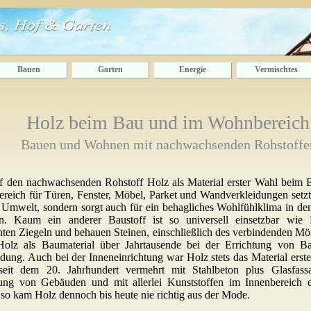
Bauen
Garten
Energie
Vermischtes
Holz beim Bau und im Wohnbereich
Bauen und Wohnen mit nachwachsenden Rohstoffe
f den nachwachsenden Rohstoff Holz als Material erster Wahl beim
eich für Türen, Fenster, Möbel, Parket und Wandverkleidungen setzt,
 Umwelt, sondern sorgt auch für ein behagliches Wohlfühlklima in den
. Kaum ein anderer Baustoff ist so universell einsetzbar wie
ten Ziegeln und behauen Steinen, einschließlich des verbindenden Mör
Holz als Baumaterial über Jahrtausende bei der Errichtung von B
ung. Auch bei der Inneneinrichtung war Holz stets das Material erst
eit dem 20. Jahrhundert vermehrt mit Stahlbeton plus Glasfass
tung von Gebäuden und mit allerlei Kunststoffen im Innenbereich e
so kam Holz dennoch bis heute nie richtig aus der Mode.