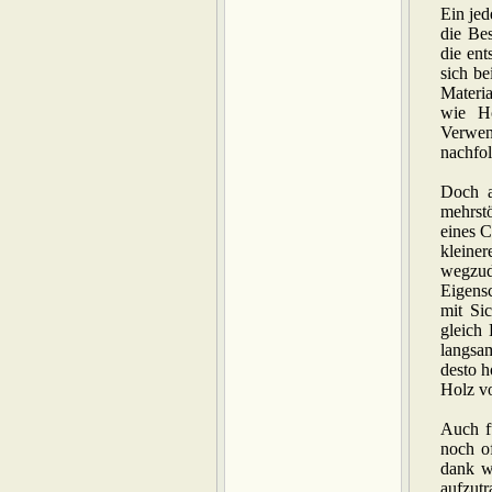
Ein jed
die Be
die ent
sich b
Materia
wie Ho
Verwen
nachfo
Doch a
mehrst
eines C
kleine
wegzud
Eigensc
mit Si
gleich 
langsam
desto h
Holz vo
Auch fü
noch o
dank wi
aufzut