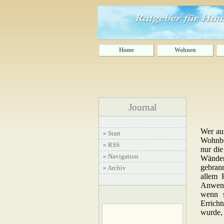
Home
Wohnen
Journal
Wer au
» Start
Wohnber
» RSS
nur die
» Navigation
Wänden
gebrann
» Archiv
allem 
Anwend
wenn s
Errich
wurde, 