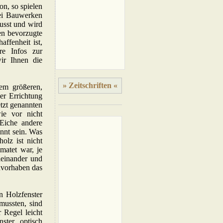
on, so spielen
bei Bauwerken
wusst und wird
en bevorzugte
affenheit ist,
e Infos zur
ir Ihnen die
» Zeitschriften «
em größeren,
er Errichtung
etzt genannten
ie vor nicht
Eiche andere
annt sein. Was
olz ist nicht
matet war, je
ieinander und
auvorhaben das
n Holzfenster
mussten, sind
 Regel leicht
nster optisch