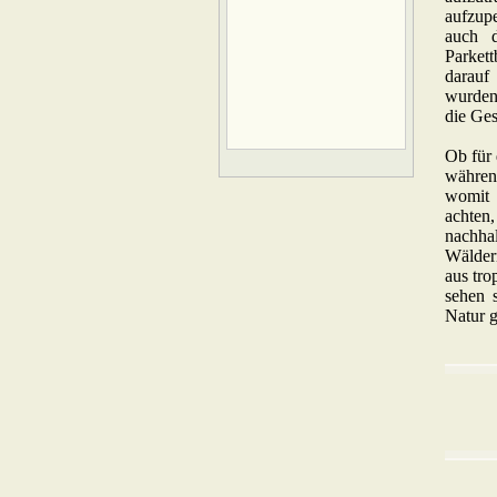
aufzup
auch 
Parket
darauf
wurden,
die Ges
Ob für 
währen
womit 
achten,
nachha
Wäldern
aus tro
sehen s
Natur 