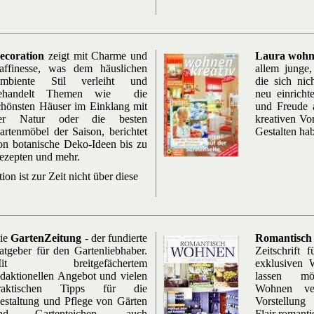
ecoration
zeigt mit Charme und
Laura wohn
affinesse, was dem häuslichen
allem junge
mbiente Stil verleiht und
die sich nic
ehandelt Themen wie die
neu einricht
chönsten Häuser im Einklang mit
und Freude a
er Natur oder die besten
kreativen Vo
artenmöbel der Saison, berichtet
Gestalten ha
on botanische Deko-Ideen bis zu
ezepten und mehr.
ion ist zur Zeit nicht über diese
ie
GartenZeitung
- der fundierte
Romantisc
atgeber für den Gartenliebhaber.
Zeitschrift 
it breitgefächertem
exklusiven W
edaktionellen Angebot und vielen
lassen mö
raktischen Tipps für die
Wohnen ver
estaltung und Pflege von Gärten
Vorstellun
nd Gartenteichen, auch
Flair romanti