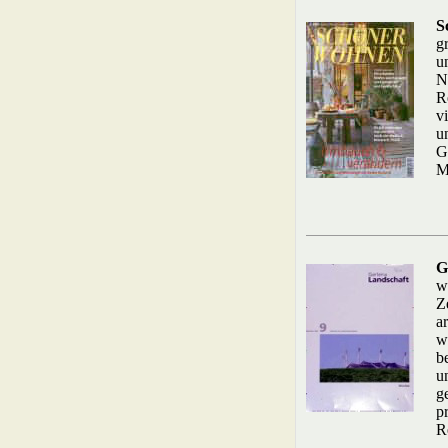
S
g
u
N
R
v
u
G
M
G
w
Z
a
w
b
u
g
p
R