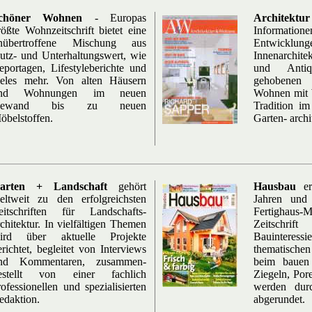
chöner Wohnen
- Europas
Architekt
rößte Wohnzeitschrift bietet eine
Informatio
nübertroffene Mischung aus
Entwicklun
utz- und Unterhaltungswert, wie
Innenarchite
eportagen, Lifestyleberichte und
und Antiq
ieles mehr. Von alten Häusern
gehobenen
nd Wohnungen im neuen
Wohnen mit W
ewand bis zu neuen
Tradition i
öbelstoffen.
Garten- archi
arten + Landschaft
gehört
Hausbau
ers
eltweit zu den erfolgreichsten
Jahren und 
eitschriften für Landschafts-
Fertighaus
rchitektur. In vielfältigen Themen
Zeitsch
ird über aktuelle Projekte
Bauinter
erichtet, begleitet von Interviews
thematischen
nd Kommentaren, zusammen-
beim bauen 
estellt von einer fachlich
Ziegeln, Por
rofessionellen und spezialisierten
werden durc
edaktion.
abgerundet.