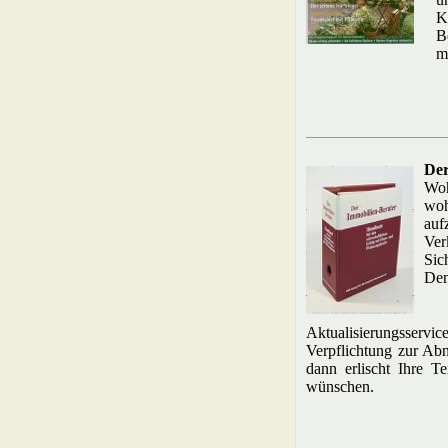
K
B
m
Der
Woh
woh
auf
Ver
Sic
Den
Aktualisierungsservic
Verpflichtung zur Abn
dann erlischt Ihre T
wünschen.