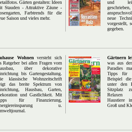
etailfotos. Gärten gestalten: Ideen
und leic
it Stauden - Attraktive Zäune -
geschrieb
osengarten, Farbtrends für die
anspruchsvol
eue Saison und vieles mehr.
neue Techni
vorgestellt, 
gegeben.
uhause Wohnen
versteht sich
Gärtnern le
ls Ratgeber bei allen Fragen vom
was aus dem
ausbau, über dekorative
Paradies ma
inrichtung bis Gartengestaltung.
Tipps für 
ie klassische Wohnzeitschrift
Beispiel die
eigt das breite Spektrum von
unter den K
inrichtung, Hausbau, Garten,
Sitzplatz
ekoration und Gastlichkeit. Mit
Relaxen s
ipps für Finanzierung,
Haustiere 
nergiereinsparung u.
Groß und Kle
mweltjournal.