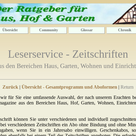
Übersicht
Community
Glossar
Chronik
Leserservice - Zeitschriften
us den Bereichen Haus, Garten, Wohnen und Einricht
Zurück
|
Übersicht - Gesamtprogramm und Aboformen
|
Return
 wir für Sie eine umfassende Auswahl, der nach unserem Erachten be
hmagazine aus den Bereichen Haus, Hof, Garten, Wohnen, Einrich
schrift können Sie unter verschiedenen und individuell zugeschnitte
bei verschiedenen Zeitschriften ein Abo ohne Bindung und ohne Minde
Zugaben, wenn Sie in ein Jahresabo einwilligen. Geschenkabos, 
en ebenfalls bei einem Teil der Zeitschriften angeboten. Die erford