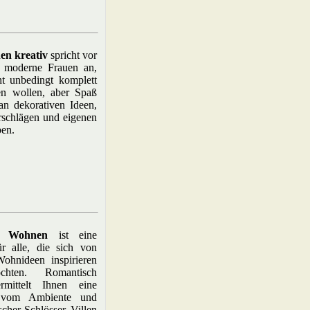
en kreativ
spricht vor
, moderne Frauen an,
ht unbedingt komplett
en wollen, aber Spaß
n dekorativen Ideen,
rschlägen und eigenen
ben.
h Wohnen
ist eine
für alle, die sich von
ohnideen inspirieren
chten. Romantisch
mittelt Ihnen eine
g vom Ambiente und
scher Schlösser, Villen