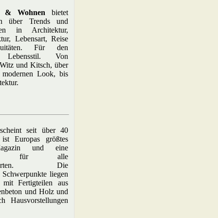
ur & Wohnen
bietet
nen über Trends und
gen in Architektur,
ktur, Lebensart, Reise
uitäten. Für den
 Lebensstil. Von
itz und Kitsch, über
m modernen Look, bis
tektur.
cheint seit über 40
ist Europas größtes
-Magazin und eine
rift für alle
essierten. Die
 Schwerpunkte liegen
mit Fertigteilen aus
enbeton und Holz und
h Hausvorstellungen