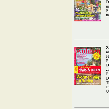
D
m
R
n
Z
a
H
E
D
z
E
D
T
E
U