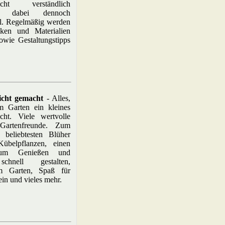
ht verständlich
en, dabei dennoch
l. Regelmäßig werden
ken und Materialien
sowie Gestaltungstipps
icht gemacht
- Alles,
 Garten ein kleines
cht. Viele wertvolle
Gartenfreunde. Zum
 beliebtesten Blüher
übelpflanzen, einen
 zum Genießen und
chnell gestalten,
im Garten, Spaß für
in und vieles mehr.