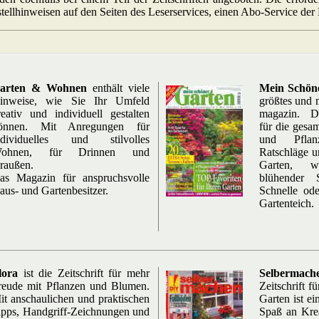
stellhinweisen auf den Seiten des Leserservices, einen Abo-Service der
arten & Wohnen
enthält viele
Mein Schön
inweise, wie Sie Ihr Umfeld
größtes und 
reativ und individuell gestalten
magazin. Die
önnen. Mit Anregungen für
für die gesam
ndividuelles und stilvolles
und Pflanz
ohnen, für Drinnen und
Ratschläge u
raußen.
Garten, w
as Magazin für anspruchsvolle
blühender 
aus- und Gartenbesitzer.
Schnelle ode
Gartenteich.
lora
ist die Zeitschrift für mehr
Selbermach
reude mit Pflanzen und Blumen.
Zeitschrift 
it anschaulichen und praktischen
Garten ist ei
ipps, Handgriff-Zeichnungen und
Spaß an Krea