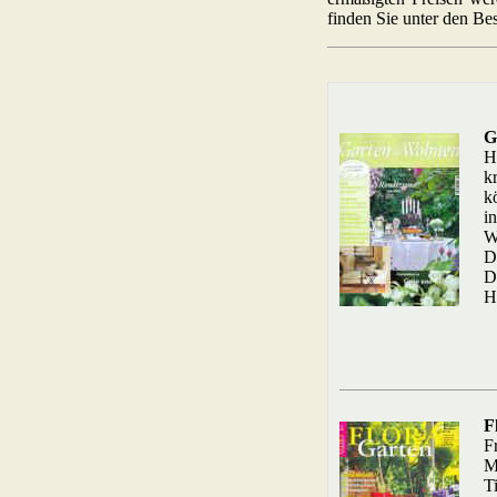
finden Sie unter den Be
G
H
k
k
i
W
D
D
H
F
F
M
T