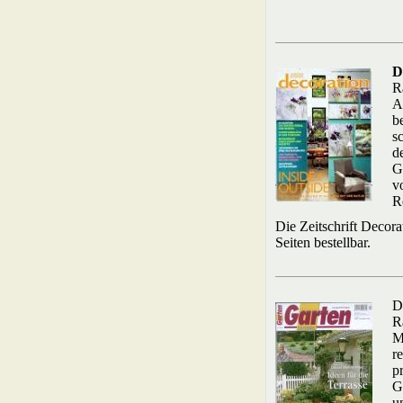
D
R
A
b
s
d
G
v
R
Die Zeitschrift Decorat
Seiten bestellbar.
D
R
M
r
p
G
u