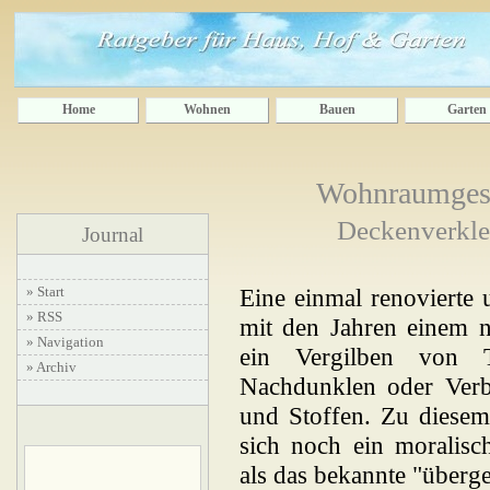
Home
Wohnen
Bauen
Garten
Wohnraumgest
Deckenverklei
Journal
» Start
Eine einmal renovierte 
» RSS
mit den Jahren einem n
» Navigation
ein Vergilben von 
» Archiv
Nachdunklen oder Verbl
und Stoffen. Zu diesem 
sich noch ein moralisc
als das bekannte "überg