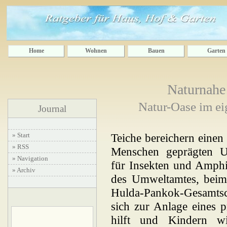
Home
Wohnen
Bauen
Garten
Naturnahe
Natur-Oase im ei
Journal
» Start
Teiche bereichern einen 
» RSS
Menschen geprägten U
» Navigation
für Insekten und Amphib
» Archiv
des Umweltamtes, beim 
Hulda-Pankok-Gesamtsc
sich zur Anlage eines p
hilft und Kindern w