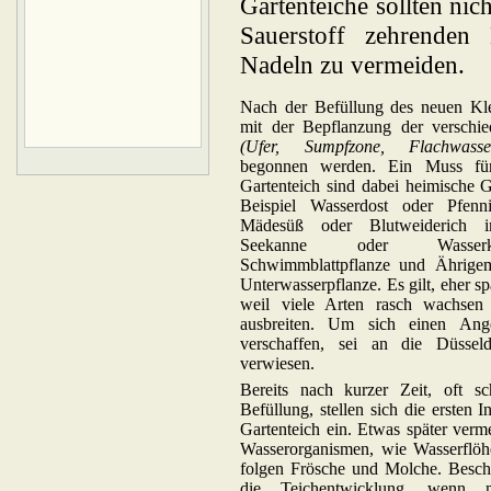
Gartenteiche sollten ni
Sauerstoff zehrenden
Nadeln zu vermeiden.
Nach der Befüllung des neuen Kl
mit der Bepflanzung der verschi
(Ufer, Sumpfzone, Flachwasser
begonnen werden. Ein Muss für
Gartenteich sind dabei heimische
Beispiel Wasserdost oder Pfenn
Mädesüß oder Blutweiderich i
Seekanne oder Wasserk
Schwimmblattpflanze und Ährigem
Unterwasserpflanze. Es gilt, eher s
weil viele Arten rasch wachsen 
ausbreiten. Um sich einen Ange
verschaffen, sei an die Düsseld
verwiesen.
Bereits nach kurzer Zeit, oft s
Befüllung, stellen sich die ersten
Gartenteich ein. Etwas später verm
Wasserorganismen, wie Wasserflöh
folgen Frösche und Molche. Beschl
die Teichentwicklung, wenn