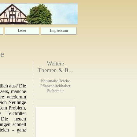
Leser
Impressum
se
Weitere
Themen & B...
Naturnahe Teiche
lich aus? Die
Pflanzenliebhaber
Sicherheit
ssers, manche
dere wiederum
eich-Neulinge
Kein Problem,
Teichfilter
 Die neuen
ingen schnell
teich - ganz