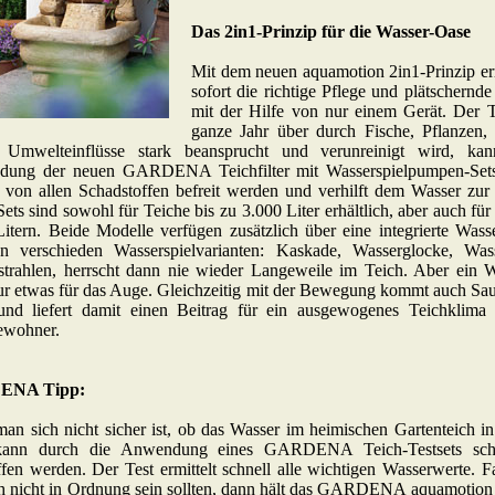
Das 2in1-Prinzip für die Wasser-Oase
Mit dem neuen aquamotion 2in1-Prinzip er
sofort die richtige Pflege und plätschernd
mit der Hilfe von nur einem Gerät. Der T
ganze Jahr über durch Fische, Pflanzen,
 Umwelteinflüsse stark beansprucht und verunreinigt wird, ka
ung der neuen GARDENA Teichfilter mit Wasserspielpumpen-Sets
 von allen Schadstoffen befreit werden und verhilft dem Wasser zur 
ets sind sowohl für Teiche bis zu 3.000 Liter erhältlich, aber auch für
itern. Beide Modelle verfügen zusätzlich über eine integrierte Wass
n verschieden Wasserspielvarianten: Kaskade, Wasserglocke, Was
strahlen, herrscht dann nie wieder Langeweile im Teich. Aber ein Wa
ur etwas für das Auge. Gleichzeitig mit der Bewegung kommt auch Saue
und liefert damit einen Beitrag für ein ausgewogenes Teichklima
ewohner.
ENA Tipp:
n sich nicht sicher ist, ob das Wasser im heimischen Gartenteich in
ann durch die Anwendung eines GARDENA Teich-Testsets schne
fen werden. Der Test ermittelt schnell alle wichtigen Wasserwerte. F
ch nicht in Ordnung sein sollten, dann hält das GARDENA aquamotion 