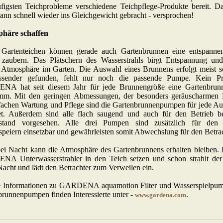
ufigsten Teichprobleme verschiedene Teichpflege-Produkte bereit. D
ann schnell wieder ins Gleichgewicht gebracht - versprochen!
häre schaffen
Gartenteichen können gerade auch Gartenbrunnen eine entspannen
 zaubern. Das Plätschern des Wasserstrahls birgt Entspannung und
 Atmosphäre im Garten. Die Auswahl eines Brunnens erfolgt meist sc
ssender gefunden, fehlt nur noch die passende Pumpe. Kein P
A hat seit diesem Jahr für jede Brunnengröße eine Gartenbru
mm. Mit den geringen Abmessungen, der besonders geräuscharmen 
nfachen Wartung und Pflege sind die Gartenbrunnenpumpen für jede Au
et. Außerdem sind alle flach saugend und auch für den Betrieb b
stand vorgesehen. Alle drei Pumpen sind zusätzlich für den
peiern einsetzbar und gewährleisten somit Abwechslung für den Betrac
ei Nacht kann die Atmosphäre des Gartenbrunnens erhalten bleiben. 
A Unterwasserstrahler in den Teich setzen und schon strahlt der
acht und lädt den Betrachter zum Verweilen ein.
e Informationen zu GARDENA aquamotion Filter und Wasserspielpum
runnenpumpen finden Interessierte unter -
.
www.gardena.com