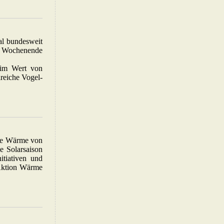
al bundesweit
en Wochenende
 im Wert von
lreiche Vogel-
gne Wärme von
e Solarsaison
itiativen und
 Aktion Wärme