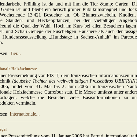
lendarische Frühling ist da und mit ihm die Tier &amp; Garten. D
Garten ist und bleibt ein tierisch-grüner Publikumsmagnet und lock
 Wochenende 13.421 Besucher an. Ob Blumenzwiebeln, Knollen
iche Stauden- und Heckenpflanzen, bei den vielfältigen Angebot
freund die Qual der Wahl. Hoch im Kurs bei allen Besuchern lagen 
el- und Schau-Gehege der kuscheligen Haustiere als auch der rassige
r Hunderasseausstellung „Hundstage in Sachen-Anhalt“ im Parcour
n.
esen:
Tier...
tionale Holzfachmesse
ner Pressemeldung von FIZIT, dem französischen Informationszentrum 
echnik
(deutsche Tochter des weltweit tätigen Pressebüros UBIFRA
006, findet vom 31. Mai bis 2. Juni 2006 im französischen Nante
tionale Holzfachmesse Carrefour statt. Die Messe umfasst unter ander
rträgen, welche die Besucher viele Basisinformationen zu unte
dukten vermitteln.
esen:
Internationale...
egel
ner Pressemitteilung vom 11. Januar 2006 hat Ferrari, international täti