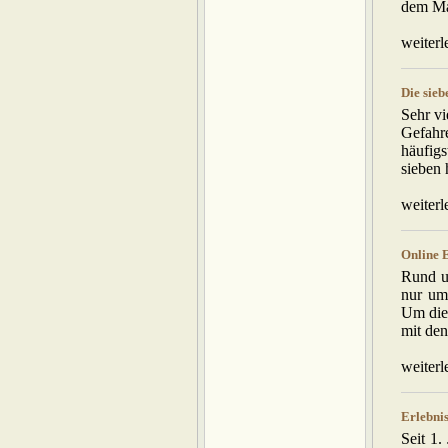
dem Mar
weiterl
Die sieb
Sehr vi
Gefahr
häufig
sieben 
weiterl
Online 
Rund u
nur um
Um die
mit den
weiterl
Erlebni
Seit 1.