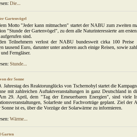
esen:
Die...
der Gartenvögel
dem Motto "Jeder kann mitmachen" startet der NABU zum zweiten m
ion "Stunde der Gartenvögel", zu dem alle Naturinteressierte am erst
aufgerufen sind.
den Teilnehmern verlost der NABU bundesweit cirka 100 Preise
n tausend Euro, darunter unter anderen auch einige Reisen, sowie zah
und Ferngläser.
esen:
Stunde...
on der Sonne
. Jahrestag des Reaktorunglücks von Tschernobyl startet die Kampa
ne mit zahlreichen Auftaktveranstaltungen in ganz Deutschland in di
Am 29. April, dem "Tag der Erneuerbaren Energien", sind viele In
tionsveranstaltungen, Solarfeste und Fachvorträge geplant. Ziel der
 Sonne ist es, über die Vorzüge der Solarwärme zu informieren.
esen:
Wärme...
d Garten