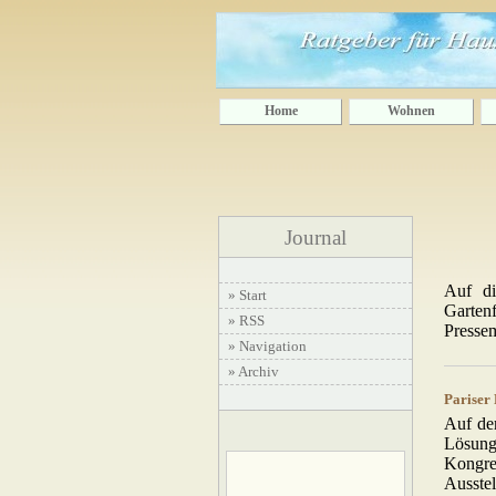
Home
Wohnen
Journal
Auf di
» Start
Gartenf
» RSS
Presse
» Navigation
» Archiv
Pariser 
Auf de
Lösung
Kongre
Ausste