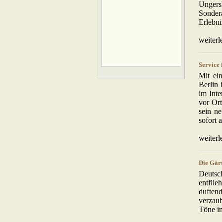
Unger
Sonder
Erlebni
weiterl
Service 
Mit ei
Berlin 
im Inte
vor Or
sein ne
sofort 
weiterl
Die Gär
Deutsc
entfli
duftend
verzau
Töne in