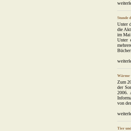
weiterl
Stunde 
Unter 
die Akt
im Mai 
Unter 
mehrere
Bücher 
weiterl
Wärme v
Zum 20
der Son
2006. 
Informa
von der
weiterl
Tier un