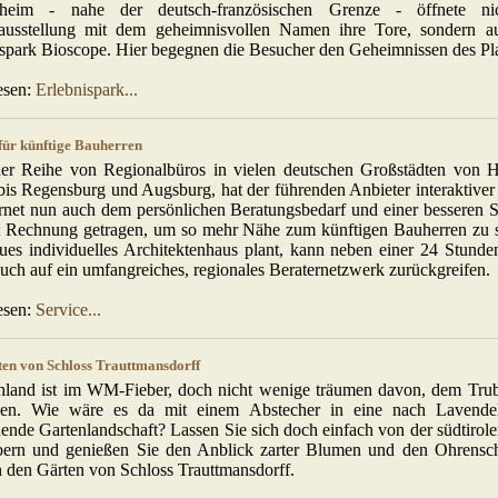
sheim - nahe der deutsch-französischen Grenze - öffnete ni
ausstellung mit dem geheimnisvollen Namen ihre Tore, sondern a
spark Bioscope. Hier begegnen die Besucher den Geheimnissen des Pla
esen:
Erlebnispark...
für künftige Bauherren
ner Reihe von Regionalbüros in vielen deutschen Großstädten von
bis Regensburg und Augsburg, hat der führenden Anbieter interaktive
rnet nun auch dem persönlichen Beratungsbedarf und einer besseren Se
t Rechnung getragen, um so mehr Nähe zum künftigen Bauherren zu 
ues individuelles Architektenhaus plant, kann neben einer 24 Stunde
auch auf ein umfangreiches, regionales Beraternetzwerk zurückgreifen.
esen:
Service...
ten von Schloss Trauttmansdorff
hland ist im WM-Fieber, doch nicht wenige träumen davon, dem Trub
ehen. Wie wäre es da mit einem Abstecher in eine nach Lavend
ende Gartenlandschaft? Lassen Sie sich doch einfach von der südtirol
bern und genießen Sie den Anblick zarter Blumen und den Ohrensc
 den Gärten von Schloss Trauttmansdorff.