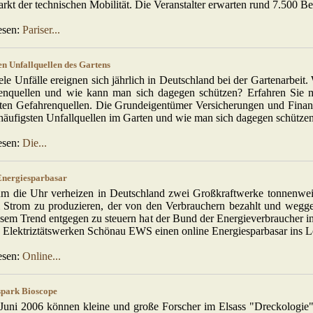
kt der technischen Mobilität. Die Veranstalter erwarten rund 7.500 Be
esen:
Pariser...
en Unfallquellen des Gartens
ele Unfälle ereignen sich jährlich in Deutschland bei der Gartenarbeit.
enquellen und wie kann man sich dagegen schützen? Erfahren Sie 
sten Gefahrenquellen. Die Grundeigentümer Versicherungen und Finan
häufigsten Unfallquellen im Garten und wie man sich dagegen schütze
esen:
Die...
Energiesparbasar
m die Uhr verheizen in Deutschland zwei Großkraftwerke tonnenwei
 Strom zu produzieren, der von den Verbrauchern bezahlt und wegg
sem Trend entgegen zu steuern hat der Bund der Energieverbraucher i
 Elektriztätswerken Schönau EWS einen online Energiesparbasar ins L
esen:
Online...
spark Bioscope
 Juni 2006 können kleine und große Forscher im Elsass "Dreckologie" 