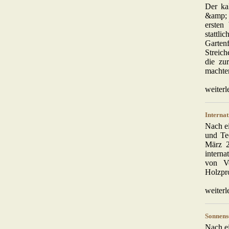
Der ka
&amp; 
ersten
stattl
Garten
Streich
die zu
machte
weiterl
Interna
Nach ei
und T
März 2
interna
von Vo
Holzpro
weiterl
Sonnens
Nach ei