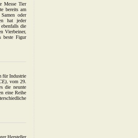
ie Messe Tier
te bereits am
, Samen oder
en hat jeder
ebenfalls die
n Vierbeiner,
s beste Figur
für Industrie
NCE)
, vom 29.
s die neunte
en eine Reihe
rschiedliche
ger Hersteller