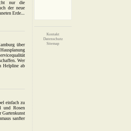
cht nur die
uch der neue
neten Erde...
Kontakt
Datenschutz
Sitemap
 Hamburg über
r Hausplanung
rvicequalität
schaffen. Wer
n Helpline ab
el einfach zu
el und Rosen
er Gartenkunst
hmaus sanfter