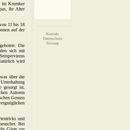
e im Krumker
as, ihr Alter
on 11 bis 18
önnen auf der
Kontakt
Datenschutz
Sitemap
eboten: Die
en sich mit
 Sempervirens
türlich wird
twas über die
e Unterhaltung
 gesorgt ist,
chen Autoren
ischen Genuss
ergnüglichen
tentricks und
besucher. Bei
die Gäste zur