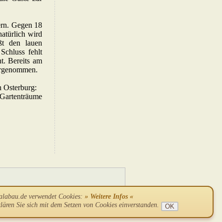
ern. Gegen 18
atürlich wird
t den lauen
chluss fehlt
ht. Bereits am
vorgenommen.
n Osterburg:
 Gartenträume
alabau.de verwendet Cookies:
» Weitere Infos «
aftungsausschluss
klären Sie sich mit dem Setzen von Cookies einverstanden.
OK