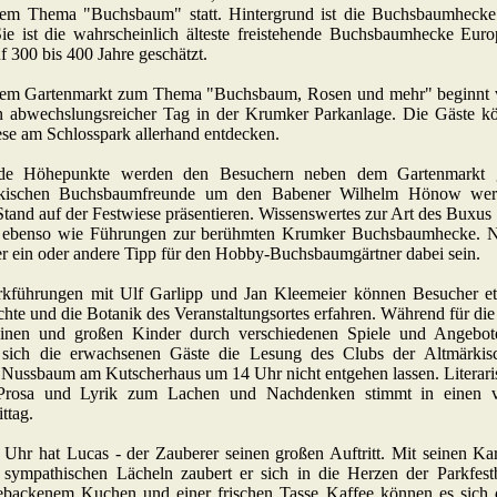
dem Thema "Buchsbaum" statt. Hintergrund ist die Buchsbaumheck
ie ist die wahrscheinlich älteste freistehende Buchsbaumhecke Europ
f 300 bis 400 Jahre geschätzt.
nem Gartenmarkt zum Thema "Buchsbaum, Rosen und mehr" beginnt v
n abwechslungsreicher Tag in der Krumker Parkanlage. Die Gäste k
se am Schlosspark allerhand entdecken.
de Höhepunkte werden den Besuchern neben dem Gartenmarkt g
kischen Buchsbaumfreunde um den Babener Wilhelm Hönow werd
tand auf der Festwiese präsentieren. Wissenswertes zur Art des Buxus
s ebenso wie Führungen zur berühmten Krumker Buchsbaumhecke. Na
r ein oder andere Tipp für den Hobby-Buchsbaumgärtner dabei sein.
rkführungen mit Ulf Garlipp und Jan Kleemeier können Besucher e
hte und die Botanik des Veranstaltungsortes erfahren. Während für di
einen und großen Kinder durch verschiedenen Spiele und Angebote
n sich die erwachsenen Gäste die Lesung des Clubs der Altmärkis
 Nussbaum am Kutscherhaus um 14 Uhr nicht entgehen lassen. Literar
Prosa und Lyrik zum Lachen und Nachdenken stimmt in einen v
ttag.
Uhr hat Lucas - der Zauberer seinen großen Auftritt. Mit seinen Kar
 sympathischen Lächeln zaubert er sich in die Herzen der Parkfest
gebackenem Kuchen und einer frischen Tasse Kaffee können es sich 