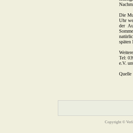
Nachmit
Die Mu
Uhr we
der A
Sommer
natürli
späten
Weitere
Tel: 0
e.V. un
Quelle 
Copyright © Verl