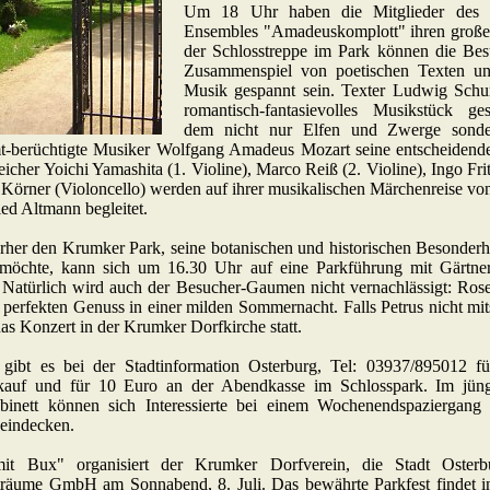
Um 18 Uhr haben die Mitglieder des 
Ensembles "Amadeuskomplott" ihren großen
der Schlosstreppe im Park können die Bes
Zusammenspiel von poetischen Texten und
Musik gespannt sein. Texter Ludwig Schu
romantisch-fantasievolles Musikstück ge
dem nicht nur Elfen und Zwerge sonde
t-berüchtigte Musiker Wolfgang Amadeus Mozart seine entscheidende 
eicher Yoichi Yamashita (1. Violine), Marco Reiß (2. Violine), Ingo Fri
Körner (Violoncello) werden auf ihrer musikalischen Märchenreise vo
ed Altmann begleitet.
rher den Krumker Park, seine botanischen und historischen Besonderh
 möchte, kann sich um 16.30 Uhr auf eine Parkführung mit Gärtne
. Natürlich wird auch der Besucher-Gaumen nicht vernachlässigt: Ros
 perfekten Genuss in einer milden Sommernacht. Falls Petrus nicht mits
das Konzert in der Krumker Dorfkirche statt.
 gibt es bei der Stadtinformation Osterburg, Tel: 03937/895012 
kauf und für 10 Euro an der Abendkasse im Schlosspark. Im jüngs
abinett können sich Interessierte bei einem Wochenendspaziergang 
 eindecken.
it Bux" organisiert der Krumker Dorfverein, die Stadt Oster
träume GmbH am Sonnabend, 8. Juli. Das bewährte Parkfest findet i