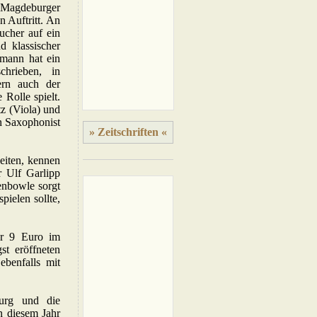
Magdeburger
 Auftritt. An
ucher auf ein
 klassischer
mann hat ein
schrieben, in
rn auch der
Rolle spielt.
tz (Viola) und
n Saxophonist
» Zeitschriften «
eiten, kennen
r Ulf Garlipp
enbowle sorgt
pielen sollte,
für 9 Euro im
t eröffneten
ebenfalls mit
burg und die
n diesem Jahr