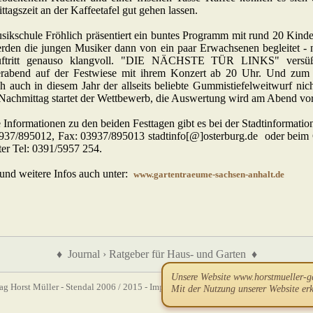
tagszeit an der Kaffeetafel gut gehen lassen.
sikschule Fröhlich präsentiert ein buntes Programm mit rund 20 Kind
rden die jungen Musiker dann von ein paar Erwachsenen begleitet - n
uftritt genauso klangvoll. "DIE NÄCHSTE TÜR LINKS" versüß
abend auf der Festwiese mit ihrem Konzert ab 20 Uhr. Und zum S
ch auch in diesem Jahr der allseits beliebte Gummistiefelweitwurf nic
 Nachmittag startet der Wettbewerb, die Auswertung wird am Abend 
 Informationen zu den beiden Festtagen gibt es bei der Stadtinformatio
3937/895012, Fax: 03937/895013 stadtinfo[@]osterburg.de oder beim
ter Tel: 0391/5957 254.
und weitere Infos auch unter:
www.gartentraeume-sachsen-anhalt.de
♦ Journal › Ratgeber für Haus- und Garten ♦
Unsere Website www.horstmueller-g
ag Horst Müller - Stendal 2006
/ 2015 -
Impressum
-
Hinweise zum Datenschutz
-
H
Mit der Nutzung unserer Website er