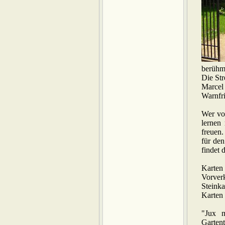
berühm
Die Str
Marcel 
Warnfri
Wer vo
lernen
freuen
für den
findet 
Karten
Vorver
Steink
Karten
"Jux m
Garten