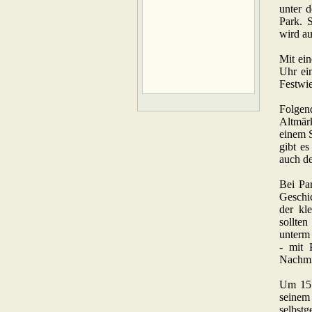
unter 
Park. S
wird au
Mit ei
Uhr ei
Festwie
Folgen
Altmär
einem S
gibt e
auch de
Bei Pa
Geschic
der kl
sollte
unterm
- mit 
Nachmi
Um 15 
seinem
selbst