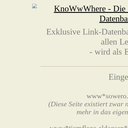
Exklusive Link-Datenba
allen L
- wird als 
Einge
www*sowero.d
(Diese Seite existiert zwar 
mehr in das eige
www*tierpflege-eldagsen*d