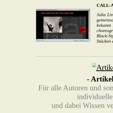
CALL-
Julia Li
gemeins
bekannt 
choreog
Black-St
Stücken 
-
Artike
Für alle Autoren und son
individuell
und dabei Wissen ve