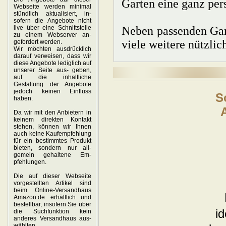
Garten eine ganz pers
Webseite werden minimal
stündlich aktualisiert, in-
sofern die Angebote nicht
live über eine Schnittstelle
Neben passenden Gart
zu einem Webserver an-
viele weitere nützli
gefordert werden.
Wir möchten ausdrücklich
darauf verweisen, dass wir
diese Angebote lediglich auf
unserer Seite aus- geben,
auf die inhaltliche
Gestaltung der Angebote
jedoch keinen Einfluss
haben.
Da wir mit den Anbietern in
keinem direkten Kontakt
stehen, können wir Ihnen
auch keine Kaufempfehlung
für ein bestimmtes Produkt
bieten, sondern nur all-
gemein gehaltene Em-
pfehlungen.
Die auf dieser Webseite
vorgestellten Artikel sind
beim Online-Versandhaus
Amazon.de erhältlich und
bestellbar, insofern Sie über
die Suchfunktion kein
anderes Versandhaus aus-
wählten.