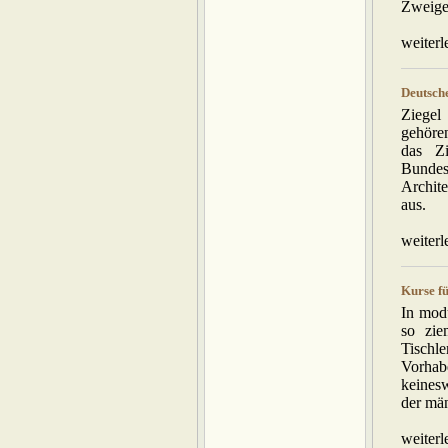
Zweige 
weiterl
Deutsch
Ziegel
gehöre
das Z
Bunde
Archit
aus.
weiterl
Kurse f
In mod
so zie
Tischl
Vorhab
keinesw
der mä
weiterl