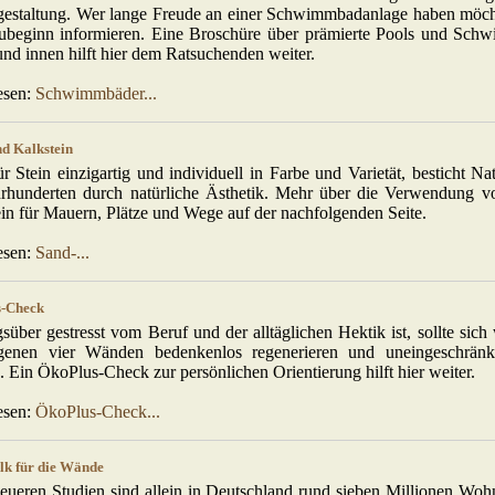
gestaltung. Wer lange Freude an einer Schwimmbadanlage haben möchte
ubeginn informieren. Eine Broschüre über prämierte Pools und Sch
nd innen hilft hier dem Ratsuchenden weiter.
esen:
Schwimmbäder...
nd Kalkstein
ür Stein einzigartig und individuell in Farbe und Varietät, besticht Na
ahrhunderten durch natürliche Ästhetik. Mehr über die Verwendung 
in für Mauern, Plätze und Wege auf der nachfolgenden Seite.
esen:
Sand-...
-Check
süber gestresst vom Beruf und der alltäglichen Hektik ist, sollte sich
genen vier Wänden bedenkenlos regenerieren und uneingeschränk
 Ein ÖkoPlus-Check zur persönlichen Orientierung hilft hier weiter.
esen:
ÖkoPlus-Check...
lk für die Wände
eueren Studien sind allein in Deutschland rund sieben Millionen Wo