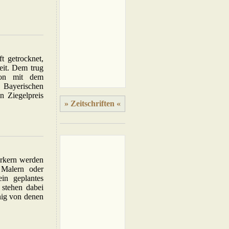
t getrocknet,
eit. Dem trug
ion mit dem
Bayerischen
 Ziegelpreis
» Zeitschriften «
rkern werden
 Malern oder
ein geplantes
 stehen dabei
nig von denen