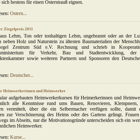
sich bestens für einen Osterstrauß eignen.
esen:
Ostern...
er Ziegelpreis 2011
 aus Lehm, Ton oder tonhaltigen Lehm, ungebrannt oder an der Luf
n neben Holz und Naturstein zu ältesten Baumaterialien der Menschh
iegel Zentrum Süd e.V. Rechnung und schrieb in Kooperat
sministerium für Verkehr, Bau und Stadtentwicklung, der 
ektenkammer sowie weiteren Partnern und Sponsoren den Deutschen
esen:
Deutscher...
ür Heimwerkerinnen und Heimwerker
ular aufgebauten Heimwerkerkursen für Heimerkerinnen und Heimwe
mlich alle Kenntnisse rund ums Bauen, Renovieren, Klempnern,
ern vermittelt, über die ein Selbermacher verfügen sollte, damit 
en zur Verschönerung des Heims oder des Gartens gelingt. Frauen
egs im Abseits, nur die Motivationsgründe unterscheiden sich ein we
nnlichen Heimwerker.
esen:
Kurse...