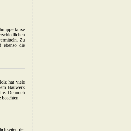
chnupperkurse
rschiedlichen
ermitteln. Zu
nd ebenso die
olz hat viele
jedem Bauwerk
äre. Dennoch
e beachten.
ichkeiten der