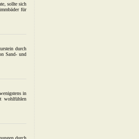
, sollte sich
wimmbäder für
turstein durch
von Sand- und
 wenigstens in
t wohlfühlen
hnungen durch