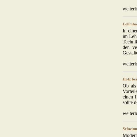
weiterl
Lehmbau
In ein
im Lehm
Techni
den ve
Gestal
weiterl
Holz be
Ob als
Vortei
einen 
sollte 
weiterl
Schwimm
Modern