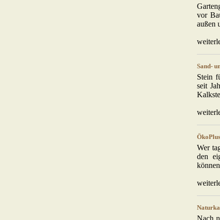
Garten
vor Ba
außen u
weiterl
Sand- u
Stein f
seit J
Kalkste
weiterl
ÖkoPlus
Wer tag
den ei
können.
weiterl
Naturka
Nach n