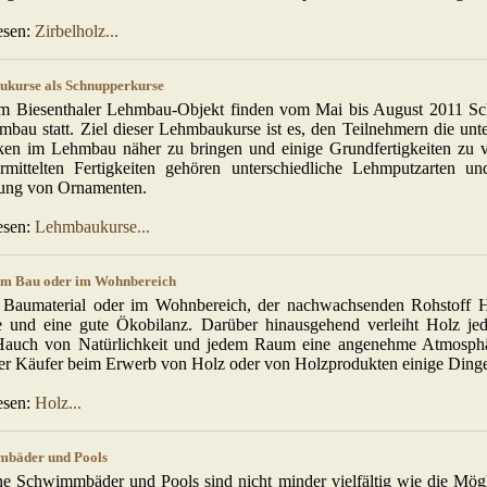
esen:
Zirbelholz...
kurse als Schnupperkurse
em Biesenthaler Lehmbau-Objekt finden vom Mai bis August 2011 S
bau statt. Ziel dieser Lehmbaukurse ist es, den Teilnehmern die unte
ken im Lehmbau näher zu bringen und einige Grundfertigkeiten zu v
rmittelten Fertigkeiten gehören unterschiedliche Lehmputzarten u
tung von Ornamenten.
esen:
Lehmbaukurse...
im Bau oder im Wohnbereich
 Baumaterial oder im Wohnbereich, der nachwachsenden Rohstoff H
le und eine gute Ökobilanz. Darüber hinausgehend verleiht Holz 
Hauch von Natürlichkeit und jedem Raum eine angenehme Atmosph
der Käufer beim Erwerb von Holz oder von Holzprodukten einige Ding
esen:
Holz...
bäder und Pools
e Schwimmbäder und Pools sind nicht minder vielfältig wie die Mögl