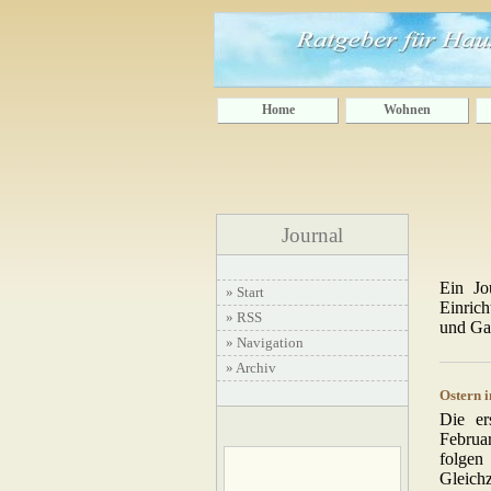
Home
Wohnen
Journal
Ein J
» Start
Einric
» RSS
und Ga
» Navigation
» Archiv
Ostern 
Die er
Februa
folgen
Gleich