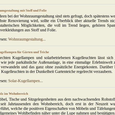
mgestaltung mit Stoff und Folie
een bei der Wohnraumgestaltung sind stets gefragt, doch spätestens we
hste Renovierung wird, sollte ein Überblick über aktuelle Trends nic
stalterischen Möglichkeiten, die voll im Trend liegen, gehören Sp
erkleidungen aus Stoff und Folie.
esen:
Wohnraumgestaltung...
ugellampen für Gärten und Teiche
ilechten Kugellampen und solarbetriebenen Kugelleuchten lässt sich 
wie jede parkähnliche Außenanlage, in eine einmalige Erlebniswelt z
 verwandeln und das ganz ohne zusätzliche Energiekosten. Darüber
Kugelleuchten in der Dunkelheit Gartenteiche regelrecht verzaubern.
esen:
Solar-Kugellampen...
olz im Wohnbereich
bel, Tische und Sitzgelegenheiten aus dem nachwachsenden Rohstof
s seit Jahrtausenden den Wohnbereich, doch erst in der Neuzeit w
führt, welche die positiven Eigenschaften von Möbeln und Täfelungen
llgemeines Wohlbefinden näher unter die Lupe nahmen und bestätigten