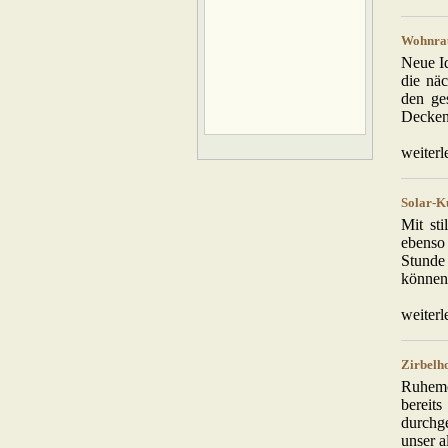
Wohnrau
Neue Id
die näc
den ge
Deckenv
weiterl
Solar-K
Mit st
ebenso 
Stunde
können 
weiterl
Zirbelh
Ruhemö
bereit
durchge
unser a