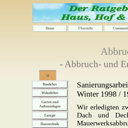
Home
Übersicht
Communi
Abbru
- Abbruch- und En
Sanierungsarbei
Bauliches
Winter 1998 / 
Wohnliches
Garten und
Wir erledigten z
Außenanlagen
Dach und Deck
Energie
Mauerwerksabbru
Haustechnik