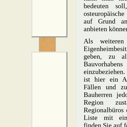
bedeuten sol
osteuropäische
auf Grund and
anbieten könne
Als weitere
Eigenheimbesi
geben, zu al
Bauvorhabens
einzubeziehen.
ist hier ein A
Fällen und zu
Bauherren jed
Region zus
Regionalbüros 
Liste mit ein
finden Sie auf 