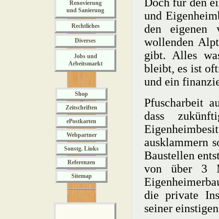
Doch für den e
Renovierung
und Sanierung
und Eigenheimb
Rechtliches
den eigenen 
wollenden Alp
Diverses
gibt. Alles 
Jobs und
Arbeitsmarkt
bleibt, es ist o
und ein finanzi
Shop
Pfuscharbeit a
Zeitschriften
dass zukünft
ePostkarten
Eigenheimbesit
Webpartner
ausklammern so
Sonstg. Links
Baustellen ents
Referenzen
von über 3 M
Sitemap
Eigenheimerbau
die private I
seiner einstige