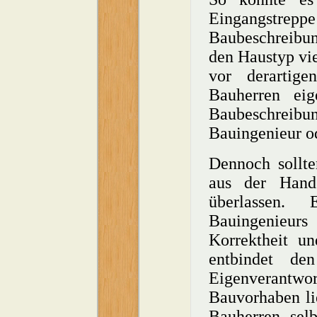
Eingangstrep
Baubeschreibun
den Haustyp vi
vor derartige
Bauherren eig
Baubeschreibu
Bauingenieur od
Dennoch sollte
aus der Hand
überlassen.
Bauingenieurs 
Korrektheit un
entbindet de
Eigenverantw
Bauvorhaben li
Bauherren selb