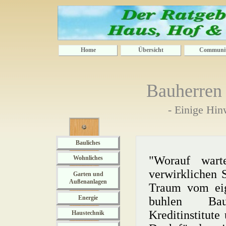
Home
Übersicht
Communi
Bauherren
- Einige Hin
Bauliches
"Worauf wart
Wohnliches
verwirklichen 
Garten und
Außenanlagen
Traum vom eig
Energie
buhlen Bau
Kreditinstitut
Haustechnik