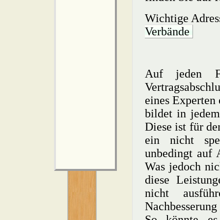
Wichtige Adre
Verbände
Auf jeden Fa
Vertragsabschl
eines Experten 
bildet in jedem
Diese ist für d
ein nicht spe
unbedingt auf A
Was jedoch nich
diese Leistun
nicht ausfü
Nachbesserung 
So könnte es