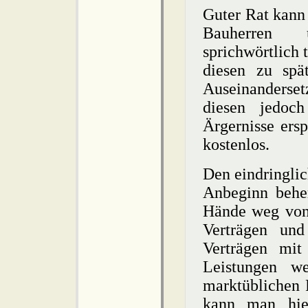
Guter Rat kann 
Bauherren u
sprichwörtlich 
diesen zu spät
Auseinanderse
diesen jedoch
Ärgernisse ers
kostenlos.
Den eindringlic
Anbeginn beherz
Hände weg von
Verträgen un
Verträgen mit
Leistungen we
marktüblichen P
kann man hie