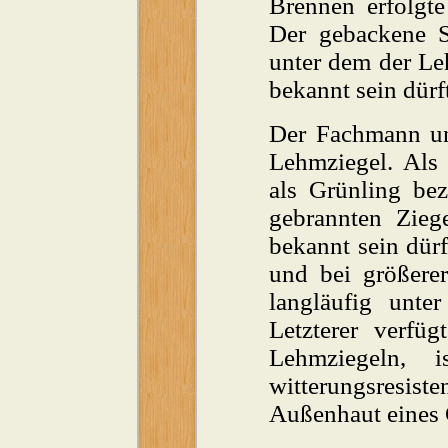
Brennen erfolgt
Der gebackene S
unter dem der Le
bekannt sein dürf
Der Fachmann un
Lehmziegel. Als 
als Grünling be
gebrannten Zieg
bekannt sein dür
und bei größerer
langläufig unt
Letzterer verfüg
Lehmziegeln, i
witterungsresist
Außenhaut eines 