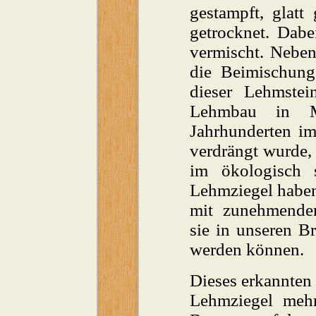
gestampft, glatt
getrocknet. Dabe
vermischt. Neben
die Beimischun
dieser Lehmstei
Lehmbau in Mi
Jahrhunderten i
verdrängt wurde,
im ökologisch s
Lehmziegel haben 
mit zunehmender
sie in unseren B
werden können.
Dieses erkannten
Lehmziegel mehr