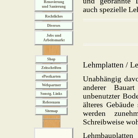
und gebrannte L
Renovierung
und Sanierung
auch spezielle L
Rechtliches
Diverses
Jobs und
Arbeitsmarkt
Shop
Lehmplatten / L
Zeitschriften
ePostkarten
Unabhängig davo
Webpartner
anderer Bauar
Sonstg. Links
unbenutzter Bod
Referenzen
älteres Gebäude 
Sitemap
werden zunehm
Schreibweise woh
Lehmbauplatten