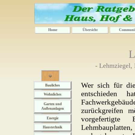
Home
Übersicht
Communi
L
- Lehmziegel,
Wer sich für di
Bauliches
entschieden h
Wohnliches
Fachwerkgebäude
Garten und
Außenanlagen
zurückgreifen mö
vorgefertigte
Energie
Lehmbauplatten
Haustechnik