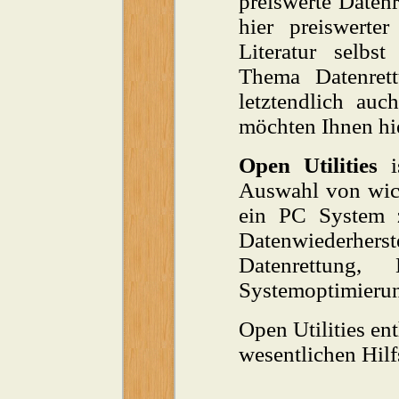
preiswerte Daten
hier preiswerte
Literatur selbs
Thema Datenret
letztendlich auc
möchten Ihnen hie
Open Utilities
is
Auswahl von wi
ein PC System z
Datenwiederher
Datenrettung, 
Systemoptimieru
Open Utilities en
wesentlichen Hilf