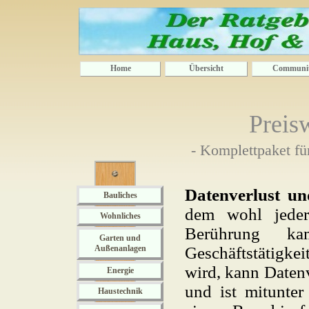
Home
Übersicht
Communi
Preis
- Komplettpaket fü
Datenverlust un
Bauliches
dem wohl jeder
Wohnliches
Berührung k
Garten und
Außenanlagen
Geschäftstätigkei
wird, kann Datenv
Energie
und ist mitunter
Haustechnik