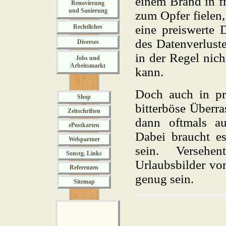
einem Brand in fr
Renovierung
und Sanierung
zum Opfer fielen,
eine preiswerte 
Rechtliches
des Datenverluste
Diverses
in der Regel nich
Jobs und
Arbeitsmarkt
kann.
Doch auch in pr
Shop
bitterböse Überr
Zeitschriften
dann oftmals au
ePostkarten
Dabei braucht es
Webpartner
sein. Versehe
Sonstg. Links
Urlaubsbilder vo
Referenzen
genug sein.
Sitemap