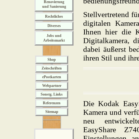
bedienungsfreund
Renovierung
und Sanierung
Stellvertretend f
Rechtliches
digitalen Kame
Diverses
Ihnen hier die 
Jobs und
Digitalkamera, d
Arbeitsmarkt
dabei äußerst be
ihren Stil und ihr
Shop
Zeitschriften
ePostkarten
Webpartner
Sonstg. Links
Die Kodak EasyS
Referenzen
Kamera und verfü
Sitemap
neu entwickelt
EasyShare Z74
Einstellungen a