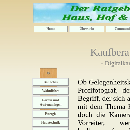
Home
Übersicht
Communi
Kaufbera
- Digitalk
Ob Gelegenheitsk
Bauliches
Profifotograf, 
Wohnliches
Begriff, der sich
Garten und
Außenanlagen
mit dem Thema Fo
doch die Kamer
Energie
Vorreiter,
Haustechnik