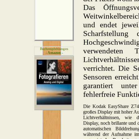
Das Öffnungsve
Weitwinkelbereich
und endet jewei
Scharfstellung
Hochgeschwindi
verwendeten T
Buchempfehlungen
- Amazon -
Lichtverhältni
verrichtet. Die 
Sensoren erreich
garantiert unte
fehlerfreie Funkti
Die Kodak EasyShare Z740
großes Display mit hoher Au
Lichtverhältnissen, wie d
Display, noch brillante und d
automatischen Bilddreh
während der Aufnahme imm