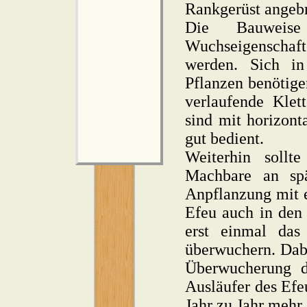
Rankgerüst angeb
Die Bauweise
Wuchseigenschaft
werden. Sich i
Pflanzen benötige
verlaufende Klet
sind mit horizont
gut bedient.
Weiterhin sollt
Machbare an sp
Anpflanzung mit 
Efeu auch in den 
erst einmal das
überwuchern. Dabe
Überwucherung d
Ausläufer des Ef
Jahr zu Jahr mehr 