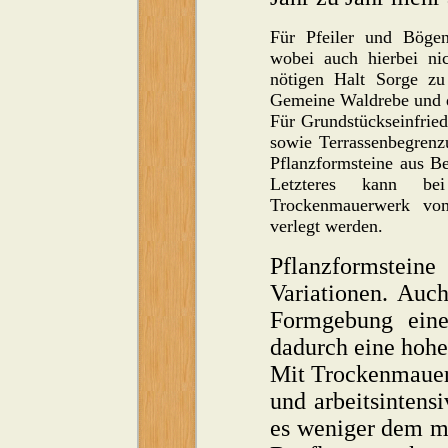
Für Pfeiler und Bögen
wobei auch hierbei ni
nötigen Halt Sorge zu
Gemeine Waldrebe und d
Für Grundstückseinfrie
sowie Terrassenbegrenz
Pflanzformsteine aus B
Letzteres kann be
Trockenmauerwerk vom
verlegt werden.
Pflanzformsteine
Variationen. Auch
Formgebung eine
dadurch eine hohe 
Mit Trockenmauerw
und arbeitsintens
es weniger dem mo