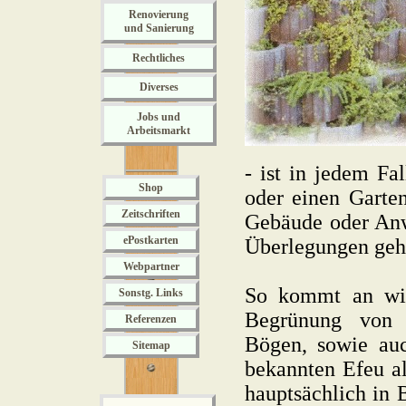
Renovierung
und Sanierung
Rechtliches
Diverses
Jobs und
Arbeitsmarkt
- ist in jedem Fa
Shop
oder einen Garte
Zeitschriften
Gebäude oder Anw
ePostkarten
Überlegungen geht
Webpartner
So kommt an win
Sonstg. Links
Begrünung von G
Referenzen
Bögen, sowie auc
Sitemap
bekannten Efeu a
hauptsächlich in 