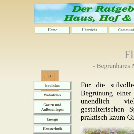
Home
Übersicht
Communi
F
- Begrünbares
Für die stilvol
Bauliches
Begrünung einer 
Wohnliches
unendlich vie
Garten und
gestalterischen 
Außenanlagen
praktisch kaum Gr
Energie
Haustechnik