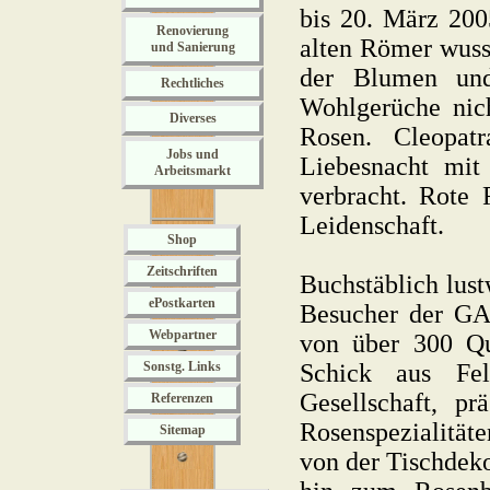
bis 20. März 2005
Renovierung
alten Römer wuss
und Sanierung
der Blumen und
Rechtliches
Wohlgerüche nich
Diverses
Rosen. Cleopatr
Jobs und
Liebesnacht mit
Arbeitsmarkt
verbracht. Rote 
Leidenschaft.
Shop
Zeitschriften
Buchstäblich lus
ePostkarten
Besucher der GA
Webpartner
von über 300 Qua
Sonstg. Links
Schick aus Fel
Gesellschaft, pr
Referenzen
Rosenspezialität
Sitemap
von der Tischdeko