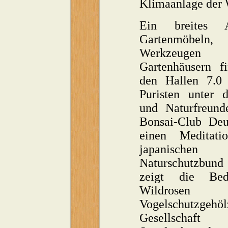
Klimaanlage der 
Ein breites 
Gartenmöbeln, W
Werkzeu
Gartenhäusern f
den Hallen 7.0 
Puristen unter 
und Naturfreund
Bonsai-Club Deu
einen Meditati
japanischen
Naturschutzbun
zeigt die Be
Wildros
Vogelschutzgeh
Gesellsch