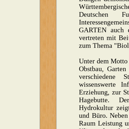
Württembergisc
Deutschen Fu
Interessengemeins
GARTEN auch di
vertreten mit Be
zum Thema "Biolo
Unter dem Motto 
Obstbau, Garten
verschiedene S
wissenswerte In
Erziehung, zur S
Hagebutte. D
Hydrokultur zeig
und Büro. Neben 
Raum Leistung un