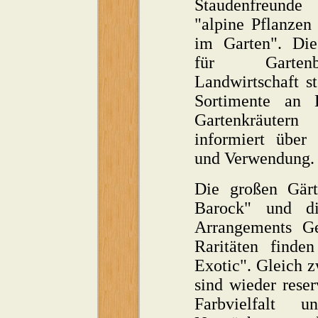
Staudenfreunde
"alpine Pflanze
im Garten". Die
für Garte
Landwirtschaft st
Sortimente an 
Gartenkräute
informiert über
und Verwendung.
Die großen Gärt
Barock" und di
Arrangements Ge
Raritäten finde
Exotic". Gleich 
sind wieder rese
Farbvielfalt u