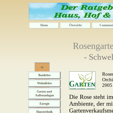
Home
Übersicht
Communi
Rosengarte
- Schwe
Rosen
Bauliches
Orchi
Wohnliches
2005
Garten und
Außenanlagen
Die Rose steht i
Ambiente, der mi
Energie
Gartenverkaufsm
Haustechnik