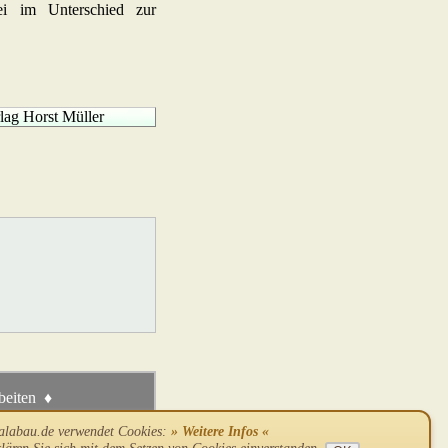
bei im Unterschied zur
lag Horst Müller
beiten ♦
alabau.de verwendet Cookies:
» Weitere Infos «
aftungsausschluss