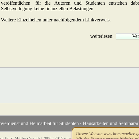
veröffentlichen, für die Autoren und Studenten entstehen da
Selbstverlegung keine finanziellen Belastungen.
Weitere Einzelheiten unter nachfolgendem Linkverweis.
weiterlesen:
Ver
verdienst und Heimarbeit für Studenten ‹ Hausarbeiten und Seminarar
Unsere Website www.horstmueller-g
ag Horst Müller - Stendal 2006
/ 2015 -
Impressum
-
Hinweise zum Datenschutz
-
H