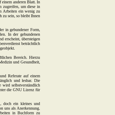
f einem anderen Blatt. In
n zugreifen, um diese in
en Arbeiten ein wenig zu
 zu sein, so bleibt Ihnen
oder in gebundener Form,
elen. In der gebundenen
nd erscheint, übersteigen
enverdienst beträchtlich
geobjekt.
ftlichen Bereich. Hierzu
Medizin und Gesundheit,
 und Referate auf einem
gänglich und lesbar. Die
 wird selbstverständlich
unter die GNU Lizenz für
, doch ein kleines und
von uns als Anerkennung.
rbeiten in Buchform zu