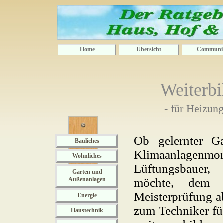
Home
Übersicht
Communi
Weiterb
- für Heizun
Ob gelernter Ga
Bauliches
Klimaanlagenm
Wohnliches
Lüftungsbauer,
Garten und
Außenanlagen
möchte, dem s
Meisterprüfung ab
Energie
zum Techniker fü
Haustechnik