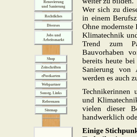
weiter zu bilden.
Renovierung
und Sanierung
Wer sich zu diese
in einem Berufsz
Rechtliches
Ohne modernste 
Diverses
Klimatechnik und
Jobs und
Arbeitsmarkt
Trend zum Pa
Bauvorhaben vor
Shop
bereits heute b
Zeitschriften
Sanierung von 
ePostkarten
werden es auch z
Webpartner
Technikerinnen 
Sonstg. Links
und Klimatechnik
Referenzen
vielen dieser 
Sitemap
handwerklich oder
Einige Stichpun