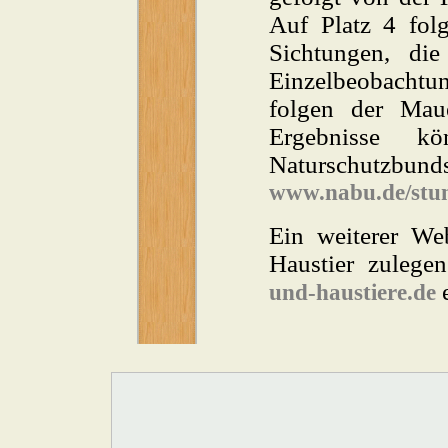
Auf Platz 4 fol
Sichtungen, di
Einzelbeobachtun
folgen der Maue
Ergebnisse k
Naturschutzbu
www.nabu.de/stun
Ein weiterer Web
Haustier zulege
e
und-haustiere.de