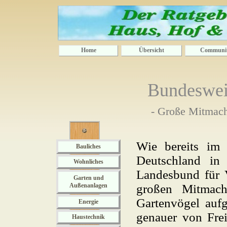
Home
Übersicht
Communi
Bundeswei
- Große Mitmacha
Wie bereits im 
Bauliches
Deutschland in
Wohnliches
Landesbund für 
Garten und
Außenanlagen
großen Mitmac
Gartenvögel auf
Energie
genauer von Fre
Haustechnik