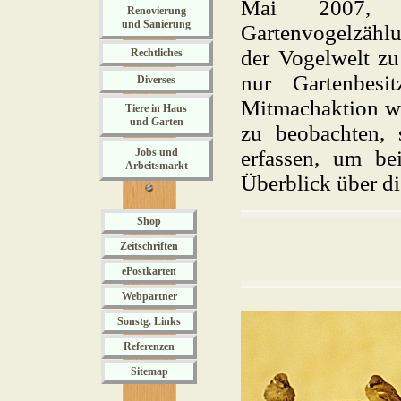
Mai 2007, f
Renovierung
und Sanierung
Gartenvogelzählu
der Vogelwelt zu
Rechtliches
nur Gartenbesi
Diverses
Mitmachaktion wa
Tiere in Haus
und Garten
zu beobachten,
Jobs und
erfassen, um be
Arbeitsmarkt
Überblick über di
Shop
Zeitschriften
ePostkarten
Webpartner
Sonstg. Links
Referenzen
Sitemap