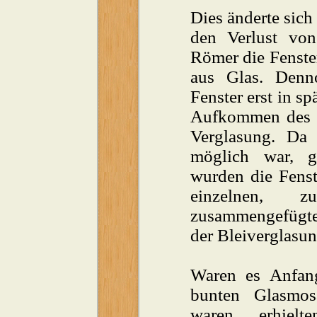
Dies änderte sic
den Verlust vo
Römer die Fenste
aus Glas. Denno
Fenster erst in s
Aufkommen des go
Verglasung. Da
möglich war, gr
wurden die Fenst
einzelnen, 
zusammengefügte
der Bleiverglasun
Waren es Anfang
bunten Glasmos
waren, erhielt