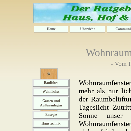
Home
Übersicht
Communi
Wohnraumf
- Vom P
Wohnraumfenster
Bauliches
mehr als nur li
Wohnliches
der Raumbelüftu
Garten und
Außenanlagen
Tageslicht Zutri
Sonne unser 
Energie
Wohnraumfenste
Haustechnik