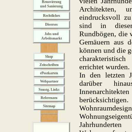
vielen Jahrhunde
Renovierung
und Sanierung
Architekten,
eindrucksvoll z
Rechtliches
sind in dies
Diverses
Rundbögen, die w
Jobs und
Arbeitsmarkt
Gemäuern aus d
können und die go
Shop
charakteristisc
Zeitschriften
errichtet wurden.
ePostkarten
In den letzten 
Webpartner
darüber hin
Sonstg. Links
Innenarchitekten
Referenzen
berücksichtigen
Sitemap
Wohnraumdes
Wohnungseige
Jahrhunderten