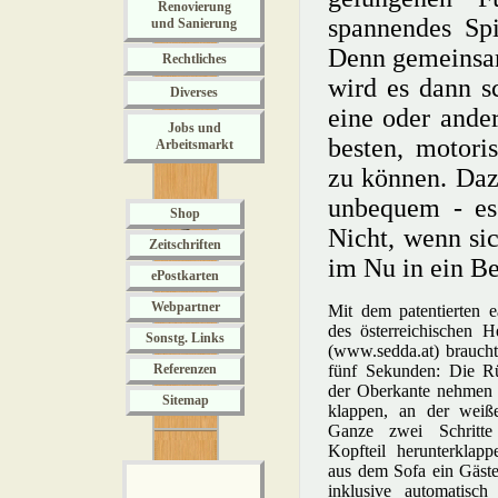
Renovierung
spannendes Spi
und Sanierung
Denn gemeinsa
Rechtliches
wird es dann s
Diverses
eine oder ande
Jobs und
besten, motori
Arbeitsmarkt
zu können. Daz
unbequem - es
Shop
Nicht, wenn s
Zeitschriften
im Nu in ein Be
ePostkarten
Webpartner
Mit dem patentierten e
des österreichischen He
Sonstg. Links
(www.sedda.at) brauch
Referenzen
fünf Sekunden: Die R
der Oberkante nehmen
Sitemap
klappen, an der weiß
Ganze zwei Schritte 
Kopfteil herunterklapp
aus dem Sofa ein Gäste
inklusive automatisch