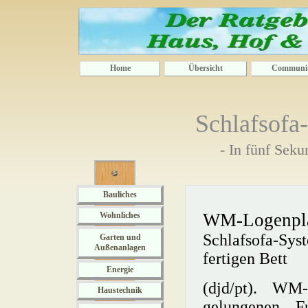
Home
Übersicht
Communi
Schlafsofa
- In fünf Seku
Bauliches
WM-Logenplat
Wohnliches
Schlafsofa-Sy
Garten und
Außenanlagen
fertigen Bett
Energie
(djd/pt). WM
Haustechnik
gelungenen F