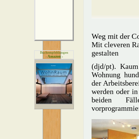
Weg mit der C
Mit cleveren R
gestalten
Buchempfehlungen
- Amazon -
(djd/pt). Kaum
Wohnung hunde
der Arbeitsber
werden oder in 
beiden Fäl
vorprogrammier