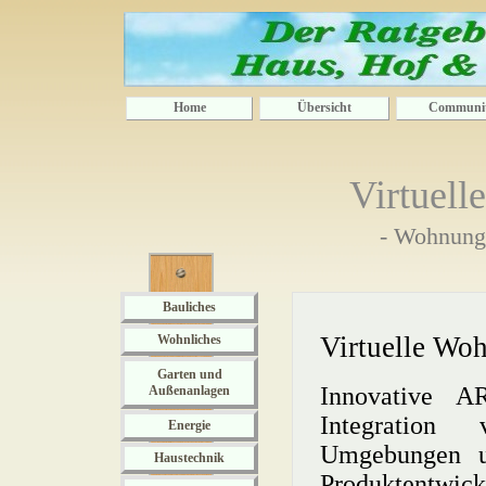
Home
Übersicht
Communi
Virtuel
- Wohnungs
Bauliches
Virtuelle Wo
Wohnliches
Garten und
Innovative A
Außenanlagen
Integration 
Energie
Umgebungen un
Haustechnik
Produktentwick