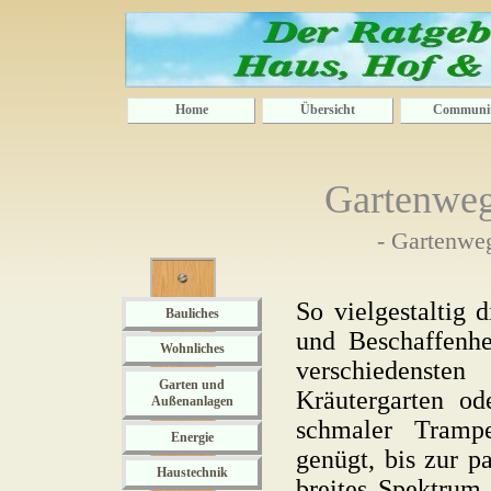
Home
Übersicht
Communi
Gartenweg
- Gartenweg
So vielgestaltig 
Bauliches
und Beschaffenhe
Wohnliches
verschiedenste
Garten und
Kräutergarten od
Außenanlagen
schmaler Tramp
Energie
genügt, bis zur p
Haustechnik
breites Spektrum