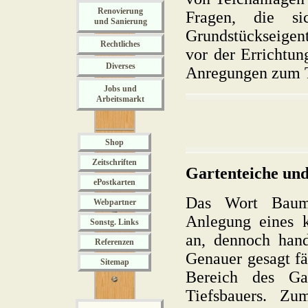
Renovierung
Fragen, die si
und Sanierung
Grundstückseige
Rechtliches
vor der Errichtun
Diverses
Anregungen zum 
Jobs und
Arbeitsmarkt
Shop
Zeitschriften
Gartenteiche und
ePostkarten
Das Wort Bauma
Webpartner
Anlegung eines k
Sonstg. Links
an, dennoch han
Referenzen
Genauer gesagt f
Sitemap
Bereich des Ga
Tiefsbauers. Z