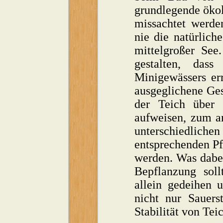
grundlegende ökol
missachtet werden
nie die natürliche
mittelgroßer See
gestalten, dass
Minigewässers er
ausgeglichene Ges
der Teich über 
aufweisen, zum a
unterschiedli
entsprechenden Pf
werden. Was dabei
Bepflanzung soll
allein gedeihen 
nicht nur Sauers
Stabilität von Tei