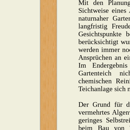
Mit den Planung
Sichtweise eines 
naturnaher Garte
langfristig Freu
Gesichtspunkte 
berücksichtigt wu
werden immer noc
Ansprüchen an ei
Im Endergebnis
Gartenteich ni
chemischen Rein
Teichanlage sich n
Der Grund für d
vermehrtes Algen
geringes Selbstr
beim Bau von T