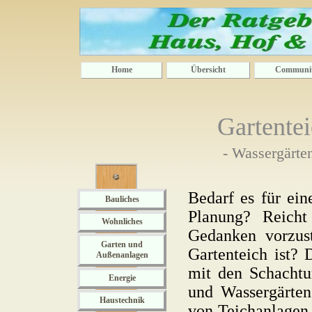
Home
Übersicht
Communi
Gartente
- Wassergärten
Bedarf es für ei
Bauliches
Planung? Reicht 
Wohnliches
Gedanken vorzust
Garten und
Gartenteich ist?
Außenanlagen
mit den Schachtu
Energie
und Wassergärten
Haustechnik
von Teichanlagen