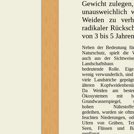
Gewicht zulegen,
unausweichlich 
Weiden zu verhi
radikaler Rücksc
von 3 bis 5 Jahren
Neben der Bedeutung fü
Naturschutz, spielt die 
auch aus der Sichtweis
Landschaftsbaus 
bedeutende Rolle. Eigen
wenig verwunderlich, sind
viele Landstriche gepräg
älteren Kopfweidenbestä
Da Weiden am beste
Ökosystemen mit h
Grundwasserspiegel, 
hohen Nährstoffein
gedeihen, wurden sie oftm
feuchten Niederungen, od
Ufern von Gräben, Tei
Seen, Flüssen und Bä
gepflanzt.