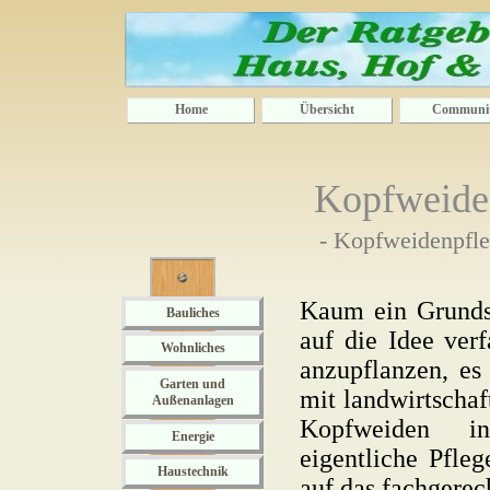
Home
Übersicht
Communi
Kopfweide
- Kopfweidenpfle
Kaum ein Grundst
Bauliches
auf die Idee ver
Wohnliches
anzupflanzen, es
Garten und
mit landwirtschaf
Außenanlagen
Kopfweiden in 
Energie
eigentliche Pfle
Haustechnik
auf das fachgere