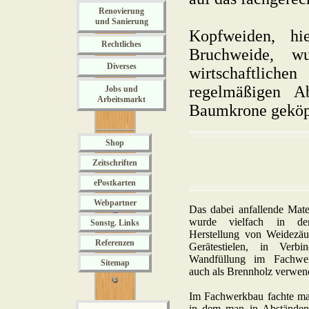
Renovierung
und Sanierung
Kopfweiden, hi
Rechtliches
Bruchweide, wu
Diverses
wirtschaftlic
regelmäßigen A
Jobs und
Arbeitsmarkt
Baumkrone geköp
Shop
Zeitschriften
ePostkarten
Webpartner
Das dabei anfallende Mat
wurde vielfach in der
Sonstg. Links
Herstellung von Weidezäu
Referenzen
Gerätestielen, in Ver
Wandfüllung im Fachwer
Sitemap
auch als Brennholz verwen
Im Fachwerkbau fachte man
in dem man in Abständen