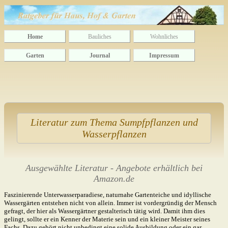
Home
Bauliches
Wohnliches
Garten
Journal
Impressum
Literatur zum Thema Sumpfpflanzen und
Wasserpflanzen
Ausgewählte Literatur - Angebote erhältlich bei
Amazon.de
Faszinierende Unterwasserparadiese, naturnahe Gartenteiche und idyllische
Wasser­gärten ent­stehen nicht von allein. Immer ist vorder­gründig der Mensch
gefragt, der hier als Wasser­gärtner gestalterisch tätig wird. Damit ihm dies
gelingt, sollte er ein Kenner der Materie sein und ein kleiner Meister seines
Fachs. Dazu gehört nicht unbedingt eine solide Ausbildung oder ein gar