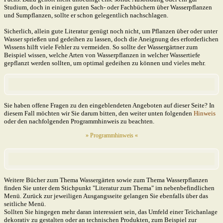
Studium, doch in einigen guten Sach- oder Fachbüchern über Wasserpflanzen
und Sumpflanzen, sollte er schon gelegentlich nachschlagen.
Sicherlich, allein gute Literatur genügt noch nicht, um Pflanzen über oder unter
Wasser sprießen und gedeihen zu lassen, doch die Aneig­nung des erforderlichen
Wissens hilft viele Fehler zu vermeiden. So sollte der Wasser­gärtner zum
Beispiel wissen, welche Arten von Wasserpflanzen in welcher Wassertiefe
gepflanzt werden sollten, um optimal gedeihen zu können und vieles mehr.
Sie haben offene Fragen zu den eingeblendeten Angeboten auf dieser Seite? In
diesem Fall möchten wir Sie darum bitten, den weiter unten folgenden
Hinweis
oder den nach­folgen­den Programm­hinweis zu beachten.
» Programmhinweis «
Weitere Bücher zum Thema Wassergärten sowie zum Thema Wasser­pflanzen
finden Sie unter dem Stichpunkt "Literatur zum Thema" im nebenbefindlichen
Menü. Zurück zur jeweiligen Aus­gangs­seite gelangen Sie ebenfalls über das
seitliche Menü.
Sollten Sie hingegen mehr daran interessiert sein, das Umfeld einer Teich­anlage
dekorativ zu gestalten oder an technischen Produkten, zum Beispiel zur